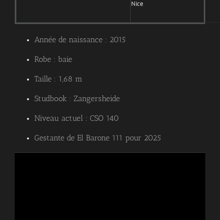
Nice
Année de naissance : 2015
Robe : baie
Taille : 1,68 m
Studbook : Zangersheide
Niveau actuel : CSO 140
Gestante de El Barone 111 pour 2025