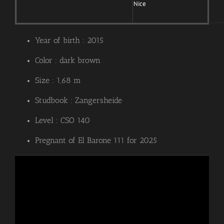
Nice
Year of birth : 2015
Color : dark brown
Size : 1,68 m
Studbook : Zangersheide
Level : CSO 140
Pregnant of El Barone 111 for 2025