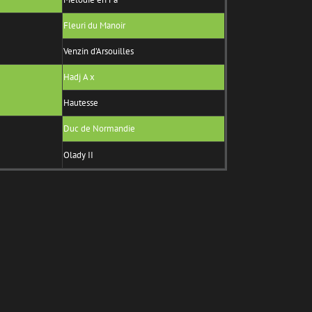
Fleuri du Manoir
Venzin d’Arsouilles
Hadj A x
Hautesse
Duc de Normandie
Olady II