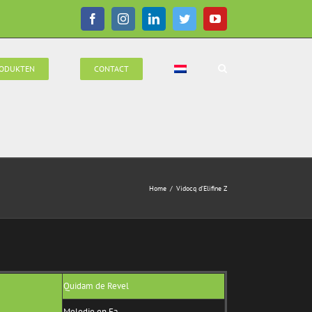
Facebook
Instagram
LinkedIn
Twitter
YouTube
ODUKTEN
CONTACT
Home
/
Vidocq d’Elifine Z
Quidam de Revel
Melodie en Fa