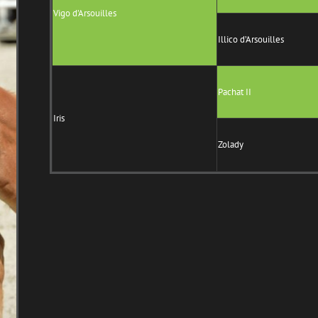
Vigo d’Arsouilles
Illico d’Arsouilles
Pachat II
Iris
Zolady